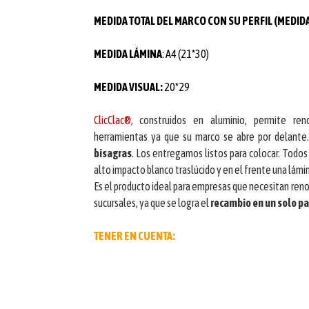
MEDIDA TOTAL DEL MARCO CON SU PERFIL (MEDIDA
MEDIDA LÁMINA
: A4 (21*30)
MEDIDA VISUAL:
20*29
ClicClac®
, construidos en aluminio, permite ren
herramientas ya que su marco se abre por delante.
bisagras
. Los entregamos listos para colocar. Todo
alto impacto blanco traslúcido y en el frente una lámi
Es el producto ideal para empresas que necesitan reno
sucursales, ya que se logra el
recambio en un solo pa
TENER EN CUENTA: