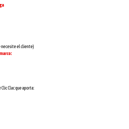
nga
ecesite el cliente)
 marco:
Clic Clac que aporta: