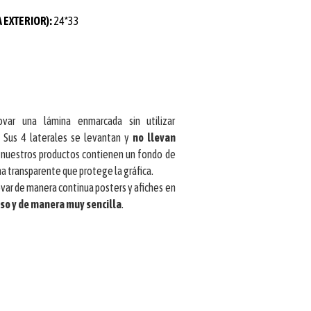
 EXTERIOR):
24*33
ovar una lámina enmarcada sin utilizar
 Sus 4 laterales se levantan y
no llevan
s nuestros productos contienen un fondo de
na transparente que protege la gráfica.
var de manera continua posters y afiches en
so y de manera muy sencilla
.