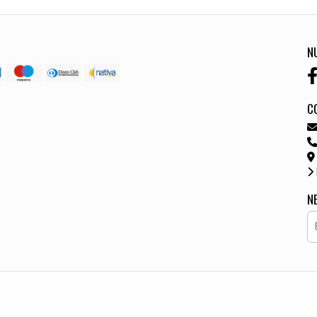
N
C
N