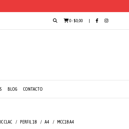
0
-
$0,00
S
BLOG
CONTACTO
IC CLAC
PERFIL 18
A4
MCC18 A4