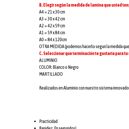
B. Elegir según la medida de lamina que usted te
A4 = 21 x 30 cm
A3 = 30 x 42 cm
A2 = 42 x 59 cm
A1 = 59 x 84 cm
A0 = 84 x 120cm
OTRA MEDIDA (podemos hacerlo segun la medida que n
C. Seleccionar que terminación te gustaría para tu
ALUMINIO
COLOR: Blanco o Negro
MARTILLADO
Realizados en Aluminio con nuestro sistema innovador 
Practicidad
Rapidez. En segundos!